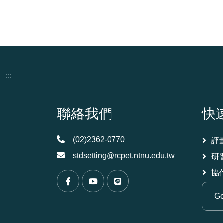
:::
頁尾資訊
聯絡我們
快
(02)2362-0770
評
stdsetting@rcpet.ntnu.edu.tw
研
協
（另開新視窗）
（另開新視窗）
（另開新視窗）