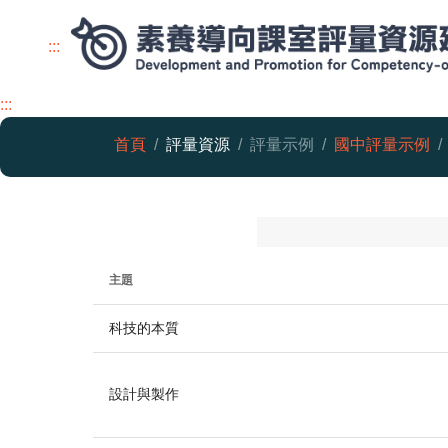
:::
:::
首頁
評量資源
評量示例
國中評量示例
生活科技