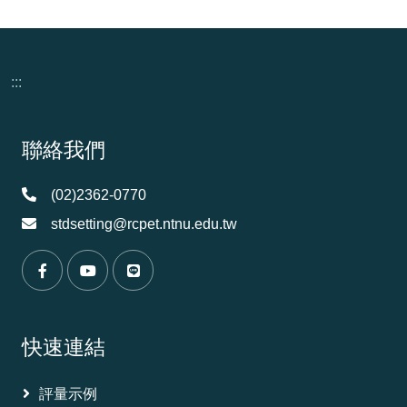
:::
頁尾資訊
聯絡我們
(02)2362-0770
stdsetting@rcpet.ntnu.edu.tw
（另開新視窗）
（另開新視窗）
（另開新視窗）
快速連結
評量示例