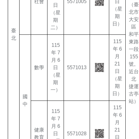
社會
5571005
日
（臺
日
（星
北市
（星
期
大安
期
日）
區
二）
臺
和平
北
115
東路
115
年 6
一段
年 7
月
155
月 6
21
號。
數學
日
5571013
日
近台
（星
（星
北
期
期
捷運
一）
日）
古亭
國
站）
中
115
115
年 6
年 7
月
月 6
健康
21
日
5571028
教育
日