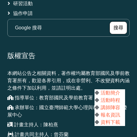
研習活動
協作申請
（另
搜尋
版權宣告
本網站公告之相關資料，著作權均屬教育部國民及學前教
育署所有，歡迎各界引用，或在非營利、不改變資料內涵
之條件下加以利用，並請註明出處。
◆
活動簡介
指導單位：教育部國民及學前教育署
◆
活動時程
承辦單位：國立臺灣師範大學心理與教育測驗研究發
◆
講師陣容
展中心
◆
報名資訊
◆
資料下載
計畫主持人：陳柏熹
計畫共同主持人：曾芬蘭