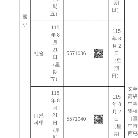
期
期
日）
五）
國
小
115
115
年 8
年 8
月
月 2
21
社會
5571036
日
日
（星
（星
期
期
日）
五）
文華
115
高級
115
年 8
中等
年 8
月
學校
月 2
自然
21
（臺
5571040
日
科學
日
中市
（星
（星
西屯
期
期