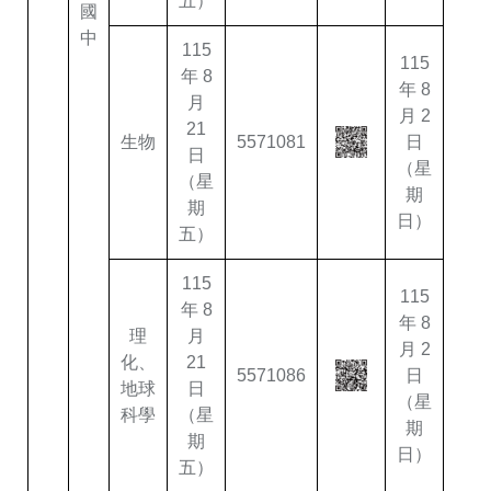
五）
國
中
115
115
年 8
年 8
月
月 2
21
生物
5571081
日
日
（星
（星
期
期
日）
五）
115
115
年 8
年 8
理
月
月 2
化、
21
5571086
日
地球
日
（星
科學
（星
期
期
日）
五）