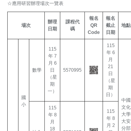
☆應用研習辦理場次一覽表
報名
報名
辦理
課程代
場次
QR
截止
地點
日期
碼
Code
日期
115
115
年 6
年 7
月
月 6
21
數學
日
5570995
日
（星
（星
期
期
一）
日）
國
中國
小
文化
115
115
大學
年 8
年 8
大安
月
月 2
分部
18