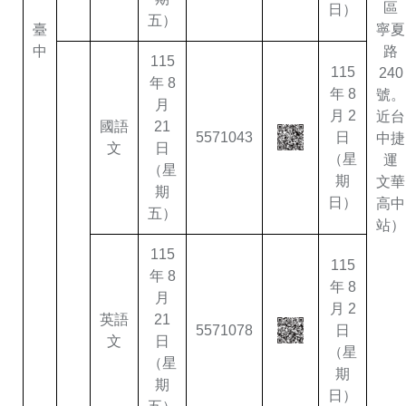
區
日）
五）
臺
寧夏
中
路
115
115
240
年 8
年 8
號。
月
月 2
近台
國語
21
5571043
日
中捷
文
日
（星
運
（星
期
文華
期
日）
高中
五）
站）
115
115
年 8
年 8
月
月 2
英語
21
5571078
日
文
日
（星
（星
期
期
日）