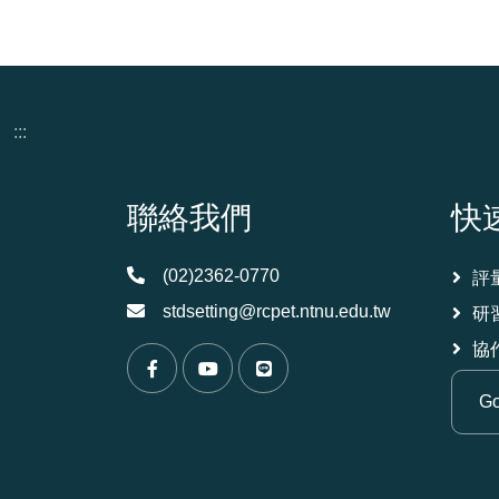
:::
頁尾資訊
聯絡我們
快
(02)2362-0770
評
stdsetting@rcpet.ntnu.edu.tw
研
協
（另開新視窗）
（另開新視窗）
（另開新視窗）