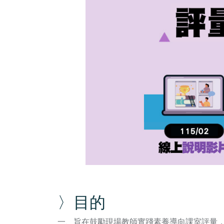
〉目的
一、旨在鼓勵現場教師實踐素養導向課室評量