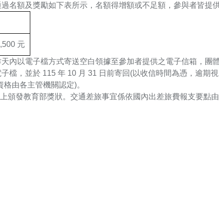
通過名額及獎勵如下表所示，名額得增額或不足額，參與者皆提
500 元
作天內以電子檔方式寄送空白領據至參加者提供之電子信箱，團
，並於 115 年 10 月 31 日前寄回(以收信時間為憑，逾期
資格由各主管機關認定)。
並於典禮上頒發教育部獎狀。交通差旅事宜係依國內出差旅費報支要