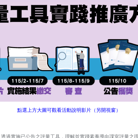
（另開新視窗）
點選上方大圖可觀看活動說明影片
（另開視窗）
，透過實施已公告之評量工具，理解並實踐素養導向課室評量之