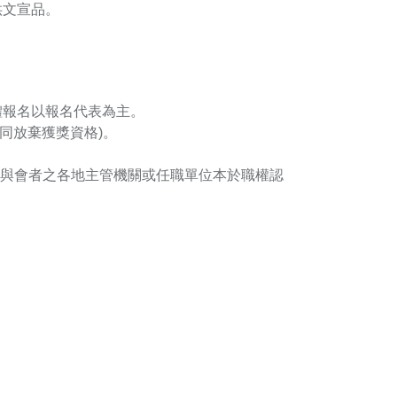
供文宣品。
體報名以報名代表為主。
視同放棄獲獎資格)。
點由與會者之各地主管機關或任職單位本於職權認