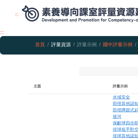
:::
:::
首頁
評量資源
評量示例
國中評量示例
體育