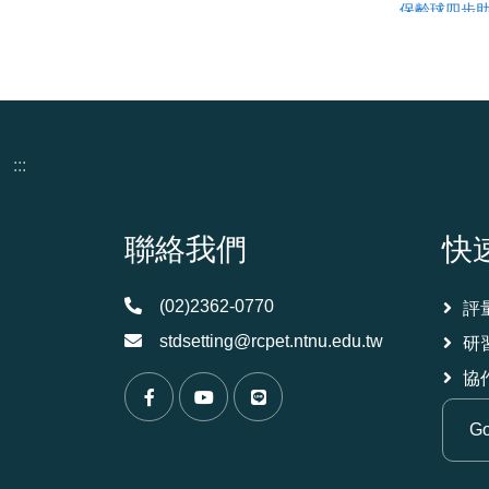
:::
頁尾資訊
聯絡我們
快
(02)2362-0770
評
stdsetting@rcpet.ntnu.edu.tw
研
協
（另開新視窗）
（另開新視窗）
（另開新視窗）