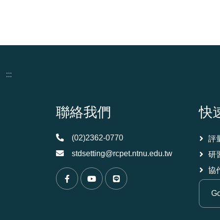
:::
頁尾資訊
聯絡我們
快
(02)2362-0770
評
stdsetting@rcpet.ntnu.edu.tw
研
協
（另開新視窗）
（另開新視窗）
（另開新視窗）