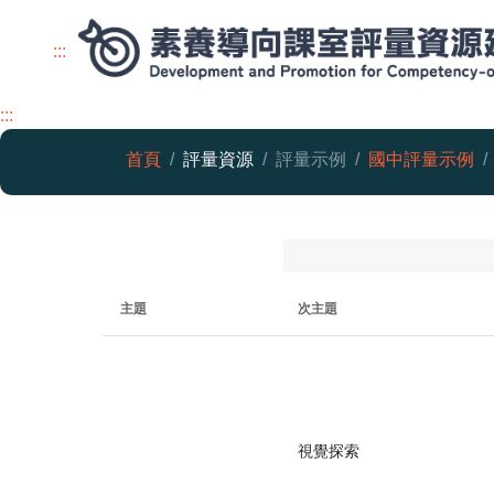
:::
:::
首頁
評量資源
評量示例
國中評量示例
視覺藝術