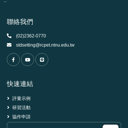
:::
頁尾資訊
聯絡我們
(02)2362-0770
stdsetting@rcpet.ntnu.edu.tw
（另開新視窗）
（另開新視窗）
（另開新視窗）
快速連結
評量示例
研習活動
協作申請