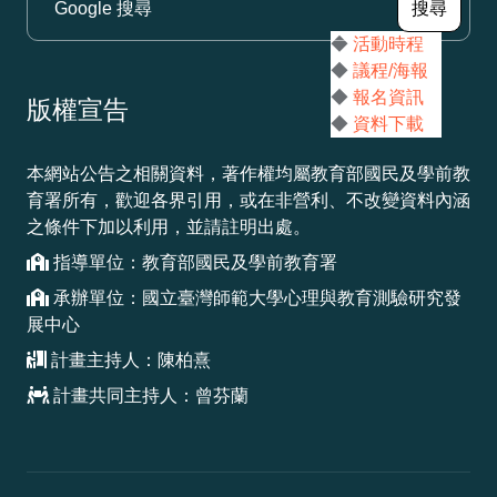
（另
搜尋
◆
活動時程
◆
議程/海報
◆
報名資訊
版權宣告
◆
資料下載
本網站公告之相關資料，著作權均屬教育部國民及學前教
育署所有，歡迎各界引用，或在非營利、不改變資料內涵
之條件下加以利用，並請註明出處。
指導單位：教育部國民及學前教育署
承辦單位：國立臺灣師範大學心理與教育測驗研究發
展中心
計畫主持人：陳柏熹
計畫共同主持人：曾芬蘭