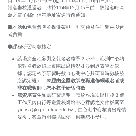
自114年11月05日(三)起 至114年11月26日(三)止。
報名審核通過者，將於114年12月05日前，依報名時填
寫之電子郵件信箱地址寄送行前通知。
⚫本活動免費參與並提供茶點，惟交通及住宿皆由與會
者負擔
⚫課程研習時數核定：
該場次全程參與之報名者核予 2 小時，心測中心將
依報名者於線上實際出席情況及簽到退表單為依
據，認定核予研習時數（心測中心具研習時數核發
之認定權）。
未經由全國教師在職進修網報名者或
非在職教師，恕不核予研習時數。
師資培育生
如需研習證明，請於各場次辦理後 3 個
工作天內自行寄送貴校師培中心採認之文件檔案至
yichsu@rcpet.ntnu.edu.tw
，由心測中心核實出席情
況後，簽章證明掃描回傳，逾期恕不受理。