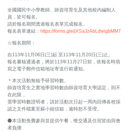
全國國民中小學教師、師資培育生及其他校內編制人
員，皆可報名。
請於報名期間透過報名表單完成報名。
（另
報名表單連結：
https://forms.gle/jXSaJzAbLdwigbMM7
☆報名期間：
自113年11月06日(三)起 至113年11月20日(三)止。
報名審核通過者，將於113年11月27日前，依報名時填
寫之電子郵件信箱地址寄送行前通知。
＊本次活動無核予研習時數。
師資培育生之實地學習時數由師資培育大學認定，則不
在此限，
需學習時數證明者，請於活動次日起一周內回傳各校採
認之文件檔案至蘇小姐信箱，逾時恕不受理。
⚫本活動免費參與並提供午餐，惟交通及住宿皆由與會
者負擔