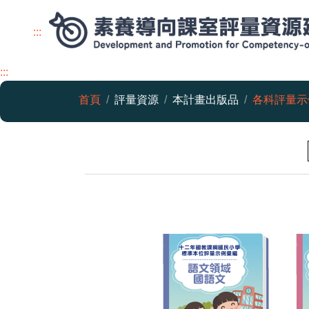
:::
:::
素養導向課室評量資源建
首頁
評量資源
本計畫出版品
各科評量示