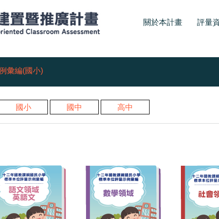
關於本計畫
評量
置暨推廣計畫-各科評量示
例彙編(國小)
國小
國中
高中