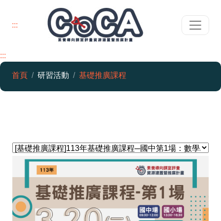
:::
:::
素養導向課室評量資源建置暨推廣計
首頁
研習活動
基礎推廣課程