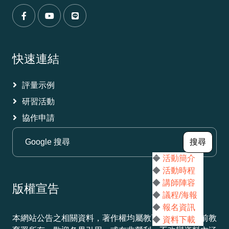
（另開新視窗）
（另開新視窗）
（另開新視窗）
快速連結
評量示例
研習活動
協作申請
（另
搜尋
◆
活動簡介
◆
活動時程
◆
講師陣容
版權宣告
◆
議程/海報
◆
報名資訊
本網站公告之相關資料，著作權均屬教育部國民及學前教
◆
資料下載